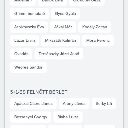
Andersen
Bartók Béla
Gárdonyi Géza
Grimm bemutató
Illyés Gyula
Janikovszky Éva
Jókai Mór
Kodály Zoltán
Lázár Ervin
Mikszáth Kálmán
Móra Ferenc
Óvodás
Tersánszky Józsi Jenő
Weöres Sándor
5+1-ES FELNŐTT BÉRLET
Apáczai Csere János
Arany János
Berky Lili
Bessenyei György
Blaha Lujza