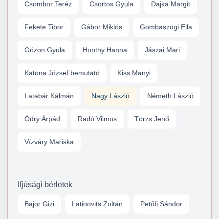
Csombor Teréz
Csortos Gyula
Dajka Margit
Fekete Tibor
Gábor Miklós
Gombaszögi Ella
Gózon Gyula
Honthy Hanna
Jászai Mari
Katona József bemutató
Kiss Manyi
Latabár Kálmán
Nagy László
Németh László
Ódry Árpád
Radó Vilmos
Törzs Jenő
Vízváry Mariska
Ifjúsági bérletek
Bajor Gizi
Latinovits Zoltán
Petőfi Sándor