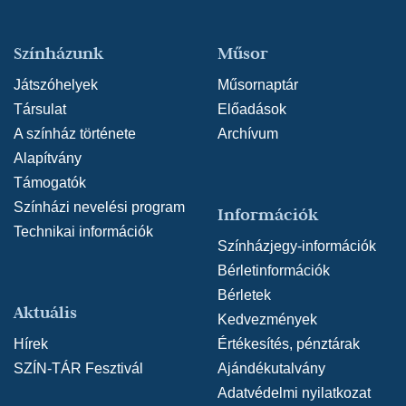
Színházunk
Műsor
Játszóhelyek
Műsornaptár
Társulat
Előadások
A színház története
Archívum
Alapítvány
Támogatók
Színházi nevelési program
Információk
Technikai információk
Színházjegy-információk
Bérletinformációk
Bérletek
Aktuális
Kedvezmények
Hírek
Értékesítés, pénztárak
SZÍN-TÁR Fesztivál
Ajándékutalvány
Adatvédelmi nyilatkozat