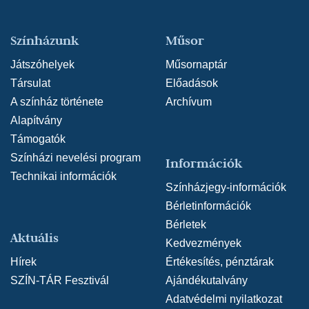
Színházunk
Műsor
Játszóhelyek
Műsornaptár
Társulat
Előadások
A színház története
Archívum
Alapítvány
Támogatók
Színházi nevelési program
Információk
Technikai információk
Színházjegy-információk
Bérletinformációk
Bérletek
Aktuális
Kedvezmények
Hírek
Értékesítés, pénztárak
SZÍN-TÁR Fesztivál
Ajándékutalvány
Adatvédelmi nyilatkozat