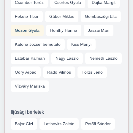
Csombor Teréz
Csortos Gyula
Dajka Margit
Fekete Tibor
Gábor Miklós
Gombaszögi Ella
Gózon Gyula
Honthy Hanna
Jászai Mari
Katona József bemutató
Kiss Manyi
Latabár Kálmán
Nagy László
Németh László
Ódry Árpád
Radó Vilmos
Törzs Jenő
Vízváry Mariska
Ifjúsági bérletek
Bajor Gizi
Latinovits Zoltán
Petőfi Sándor