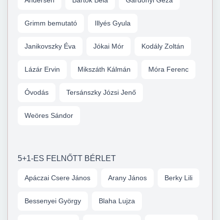
Andersen
Bartók Béla
Gárdonyi Géza
Grimm bemutató
Illyés Gyula
Janikovszky Éva
Jókai Mór
Kodály Zoltán
Lázár Ervin
Mikszáth Kálmán
Móra Ferenc
Óvodás
Tersánszky Józsi Jenő
Weöres Sándor
5+1-ES FELNŐTT BÉRLET
Apáczai Csere János
Arany János
Berky Lili
Bessenyei György
Blaha Lujza