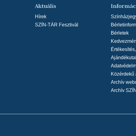
Aktuális
Informác
Hírek
Színházjeg
SZÍN-TÁR Fesztivál
Bérletinfor
Bérletek
Kedvezmén
Értékesítés
Ajándékuta
Adatvédelmi
Közérdekű 
Archív web
Archív SZÍ