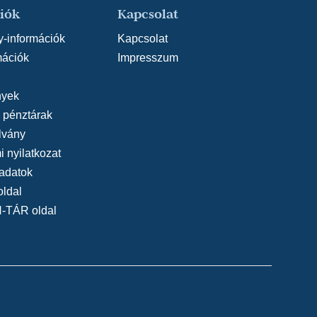
iók
Kapcsolat
y-információk
Kapcsolat
mációk
Impresszum
yek
, pénztárak
lvány
 nyilatkozat
adatok
oldal
N-TÁR oldal