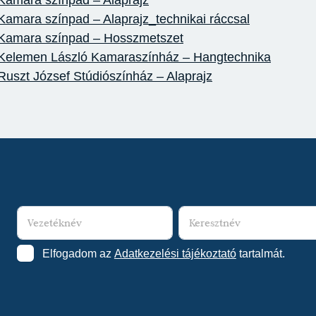
Kamara színpad – Alaprajz
Kamara színpad – Alaprajz_technikai ráccsal
Kamara színpad – Hosszmetszet
Kelemen László Kamaraszínház – Hangtechnika
Ruszt József Stúdiószínház – Alaprajz
Elfogadom az
Adatkezelési tájékoztató
tartalmát.