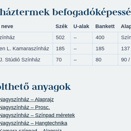
nháztermek befogadóképessé
 neve
Szék
U-alak
Bankett
Alap
zínház
502
–
400
Szín
en L. Kamaraszínház
185
–
185
137
J. Stúdió Színház
70
–
80
90 /
ölthető anyagok
Nagyszínház – Alaprajz
Nagyszínház – Prosc.
Nagyszínház – Színpad méretek
Nagyszínház – Hangtechnika