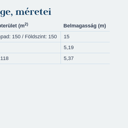
ge, méretei
2)
terület (
m
Belmagasság (
m)
pad: 150 / Földszint: 150
15
5,19
 118
5,37