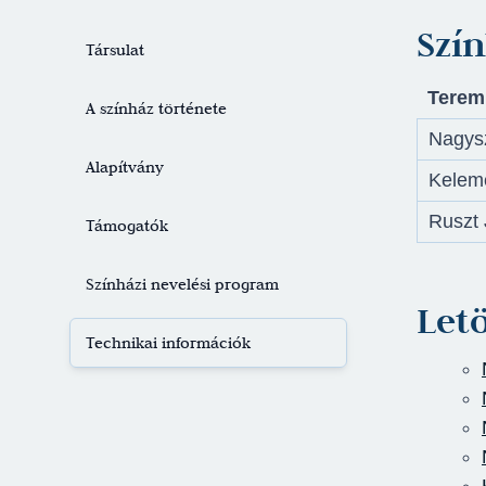
Jegyvásárlás
Szí
Társulat
Terem
A színház története
Nagys
Alapítvány
Kelem
Ruszt 
Támogatók
Színházi nevelési program
Let
Technikai információk