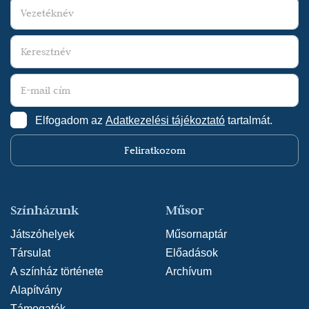
Elfogadom az
Adatkezelési tájékoztató
tartalmát.
Feliratkozom
Színházunk
Műsor
Játszóhelyek
Műsornaptár
Társulat
Előadások
A színház története
Archívum
Alapítvány
Támogatók