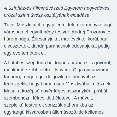
A Színház-és Filmművészeti Egyetem negyedéves
prózai színművész osztályának előadása
Távol Moszkvától, egy jelentéktelen kormányzósági
városban él együtt négy testvér: Andrej Prozorov és
három húga. Édesanyjukat már évekkel korábban
elvesztették, dandárparancsnok édesapjukat pedig
egy éve temették el.
A fiatal és szép Irina boldogan ábrándozik a jövőről,
munkáról, szebb életről. Nővére, Olga gimnáziumi
tanárnő, rengeteget dolgozik, de húgával azt
tervezgetik, hogy hamarosan Moszkvába költöznek.
Mása, a középső nővér férjes asszonyként próbál
szembenézni félresiklott életével. A művelt,
széplelkű testvérek vonzzák otthonukba az
egyhangú kisvárosban állomásozó, de kellemes