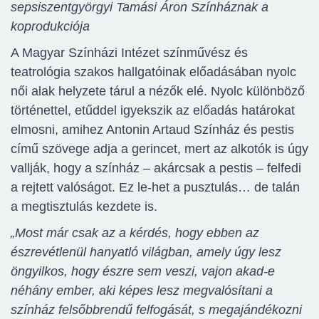
sepsiszentgyörgyi Tamási Áron Színháznak a
koprodukciója
A Magyar Színházi Intézet színművész és
teatrológia szakos hallgatóinak előadásában nyolc
női alak helyzete tárul a nézők elé. Nyolc különböző
történettel, etűddel igyekszik az előadás határokat
elmosni, amihez Antonin Artaud Színház és pestis
című szövege adja a gerincet, mert az alkotók is úgy
vallják, hogy a színház – akárcsak a pestis – felfedi
a rejtett valóságot. Ez le-het a pusztulás… de talán
a megtisztulás kezdete is.
„Most már csak az a kérdés, hogy ebben az
észrevétlenül hanyatló világban, amely úgy lesz
öngyilkos, hogy észre sem veszi, vajon akad-e
néhány ember, aki képes lesz megvalósítani a
színház felsőbbrendű felfogását, s megajándékozni