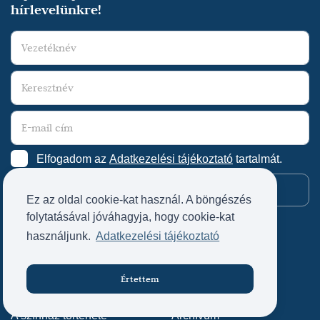
hírlevelünkre!
Elfogadom az
Adatkezelési tájékoztató
tartalmát.
Feliratkozom
Ez az oldal cookie-kat használ. A böngészés
folytatásával jóváhagyja, hogy cookie-kat
használjunk.
Adatkezelési tájékoztató
Színházunk
Műsor
Játszóhelyek
Műsornaptár
Értettem
Jegyvásárlás
Társulat
Előadások
A színház története
Archívum