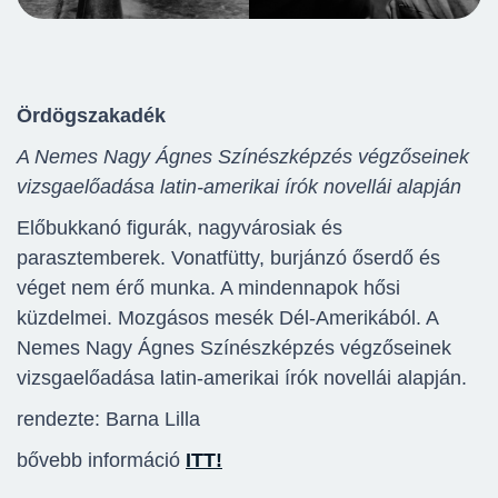
Ördögszakadék
A Nemes Nagy Ágnes Színészképzés végzőseinek
vizsgaelőadása
latin-amerikai írók novellái alapján
Előbukkanó figurák, nagyvárosiak és
parasztemberek. Vonatfütty, burjánzó őserdő és
véget nem érő munka. A mindennapok hősi
küzdelmei. Mozgásos mesék Dél-Amerikából. A
Nemes Nagy Ágnes Színészképzés végzőseinek
vizsgaelőadása latin-amerikai írók novellái alapján.
rendezte: Barna Lilla
bővebb információ
ITT!