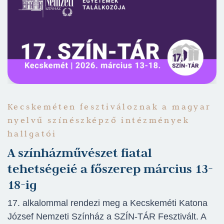
Kecskeméten fesztiváloznak a magyar
nyelvű színészképző intézmények
hallgatói
A színházművészet fiatal
tehetségeié a főszerep március 13-
18-ig
17. alkalommal rendezi meg a Kecskeméti Katona
József Nemzeti Színház a SZÍN-TÁR Fesztivált. A