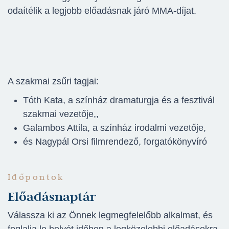
odaítélik a legjobb előadásnak járó MMA-díjat.
A szakmai zsűri tagjai:
Tóth Kata, a színház dramaturgja és a fesztivál
szakmai vezetője,,
Galambos Attila, a színház irodalmi vezetője,
és Nagypál Orsi filmrendező, forgatókönyvíró
Időpontok
Előadásnaptár
Válassza ki az Önnek legmegfelelőbb alkalmat, és
foglalja le helyét időben a legközelebbi előadásokra.