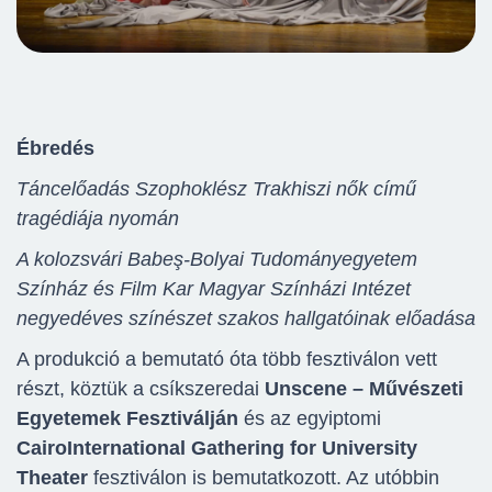
Ébredés
Táncelőadás Szophoklész Trakhiszi nők című
tragédiája nyomán
A kolozsvári Babeş-Bolyai Tudományegyetem
Színház és Film Kar Magyar Színházi Intézet
negyedéves színészet szakos hallgatóinak előadása
A produkció a bemutató óta több fesztiválon vett
részt, köztük a csíkszeredai
Unscene – Művészeti
Egyetemek Fesztiválján
és az egyiptomi
Cairo
International Gathering for University
Theater
fesztiválon is bemutatkozott. Az utóbbin