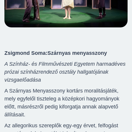
Zsigmond Soma:
Szárnyas menyasszony
A Színház- és Filmművészeti Egyetem harmadéves
prózai színházrendező osztály hallgatójának
vizsgaelőadása
A Szárnyas Menyasszony kortárs moralitásjáték,
mely egyfelől tiszteleg a középkori hagyományok
előtt, másrészről pedig kiforgatja annak alapvető
állításait.
Az allegorikus szereplők egy-egy érvet, felfogást