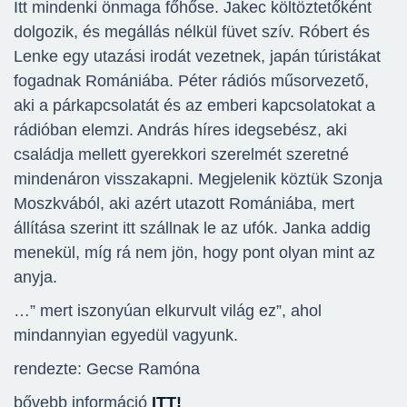
Itt mindenki önmaga főhőse. Jakec költöztetőként
dolgozik, és megállás nélkül füvet szív. Róbert és
Lenke egy utazási irodát vezetnek, japán túristákat
fogadnak Romániába. Péter rádiós műsorvezető,
aki a párkapcsolatát és az emberi kapcsolatokat a
rádióban elemzi. András híres idegsebész, aki
családja mellett gyerekkori szerelmét szeretné
mindenáron visszakapni. Megjelenik köztük Szonja
Moszkvából, aki azért utazott Romániába, mert
állítása szerint itt szállnak le az ufók. Janka addig
menekül, míg rá nem jön, hogy pont olyan mint az
anyja.
…” mert iszonyúan elkurvult világ ez”, ahol
mindannyian egyedül vagyunk.
rendezte: Gecse Ramóna
bővebb információ
ITT!