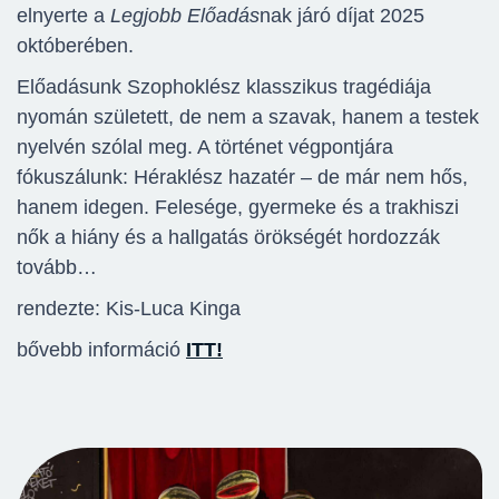
elnyerte a
Legjobb Előadás
nak járó díjat 2025
októberében.
Előadásunk Szophoklész klasszikus tragédiája
nyomán született, de nem a szavak, hanem a testek
nyelvén szólal meg. A történet végpontjára
fókuszálunk: Héraklész hazatér – de már nem hős,
hanem idegen. Felesége, gyermeke és a trakhiszi
nők a hiány és a hallgatás örökségét hordozzák
tovább…
rendezte: Kis-Luca Kinga
bővebb információ
ITT!