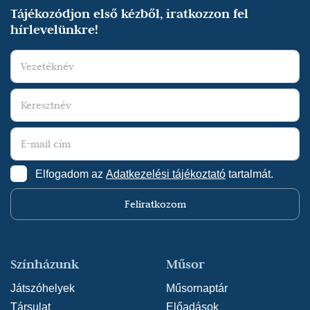
Tájékozódjon első kézből, iratkozzon fel
hírlevelünkre!
Elfogadom az
Adatkezelési tájékoztató
tartalmát.
Feliratkozom
Színházunk
Műsor
Játszóhelyek
Műsornaptár
Társulat
Előadások