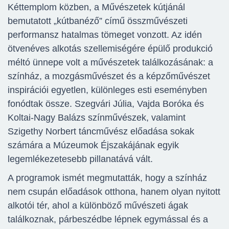
Kéttemplom közben, a Művészetek kútjánál
bemutatott „kútbanéző” című összművészeti
performansz hatalmas tömeget vonzott. Az idén
ötvenéves alkotás szellemiségére épülő produkció
méltó ünnepe volt a művészetek találkozásának: a
színház, a mozgásművészet és a képzőművészet
inspirációi egyetlen, különleges esti eseményben
fonódtak össze. Szegvári Júlia, Vajda Boróka és
Koltai-Nagy Balázs színművészek, valamint
Szigethy Norbert táncművész előadása sokak
számára a Múzeumok Éjszakájának egyik
legemlékezetesebb pillanatává vált.
A programok ismét megmutatták, hogy a színház
nem csupán előadások otthona, hanem olyan nyitott
alkotói tér, ahol a különböző művészeti ágak
találkoznak, párbeszédbe lépnek egymással és a