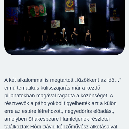
A két alkalommal is megtartott „Kizökkent az idő…”
című tematikus kulisszajárás már a kezdő
pillanatokban magával ragadta a közönséget. A
résztvevők a páholyokból figyelhették azt a külön
erre az estére létrehozott, negyedórás előadást,
amelyben Shakespeare Hamletjének részletei
találkoztak Hódi Dávid képzőművész alkotásaival.