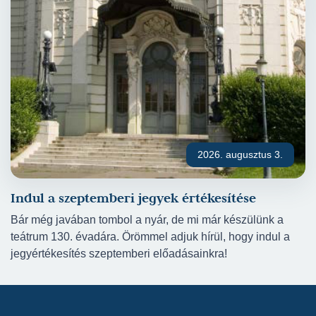
2026. augusztus 3.
Indul a szeptemberi jegyek értékesítése
Bár még javában tombol a nyár, de mi már készülünk a
teátrum 130. évadára. Örömmel adjuk hírül, hogy indul a
jegyértékesítés szeptemberi előadásainkra!