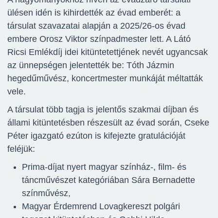
ülésen idén is kihirdették az évad emberét: a
társulat szavazatai alapján a 2025/26-os évad
embere Orosz Viktor színpadmester lett. A Látó
Ricsi Emlékdíj idei kitüntetettjének nevét ugyancsak
az ünnepségen jelentették be: Tóth Jázmin
hegedűművész, koncertmester munkáját méltatták
vele.
A társulat több tagja is jelentős szakmai díjban és
állami kitüntetésben részesült az évad során, Cseke
Péter igazgató ezúton is kifejezte gratulációját
feléjük:
Prima-díjat nyert magyar színház-, film- és
táncművészet kategóriában Sára Bernadette
színművész,
Magyar Érdemrend Lovagkereszt polgári