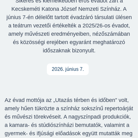
Sikeres és kiemelkedően erős évadot zárt a
Kecskeméti Katona József Nemzeti Színház. A
június 7-én délelőtt tartott évadzáró társulati ülésen
a teátrum vezetői értékelték a 2025/26-os évadot,
amely művészeti eredményeiben, nézőszámában
és közösségi erejében egyaránt meghatározó
időszaknak bizonyult.
2026. június 7.
Az évad mottója az „Utazás térben és időben” volt,
amely hűen tükrözte a színház sokszínű repertoárját
és művészi törekvéseit. A nagyszínpadi produkciók,
a kamara- és stúdiószínházi bemutatók, valamint a
gyermek- és ifjúsági előadások együtt mutatták meg