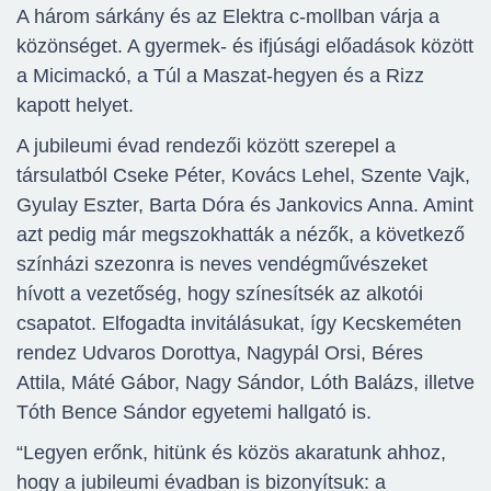
A három sárkány és az Elektra c-mollban várja a
közönséget. A gyermek- és ifjúsági előadások között
a Micimackó, a Túl a Maszat-hegyen és a Rizz
kapott helyet.
A jubileumi évad rendezői között szerepel a
társulatból Cseke Péter, Kovács Lehel, Szente Vajk,
Gyulay Eszter, Barta Dóra és Jankovics Anna. Amint
azt pedig már megszokhatták a nézők, a következő
színházi szezonra is neves vendégművészeket
hívott a vezetőség, hogy színesítsék az alkotói
csapatot. Elfogadta invitálásukat, így Kecskeméten
rendez Udvaros Dorottya, Nagypál Orsi, Béres
Attila, Máté Gábor, Nagy Sándor, Lóth Balázs, illetve
Tóth Bence Sándor egyetemi hallgató is.
“Legyen erőnk, hitünk és közös akaratunk ahhoz,
hogy a jubileumi évadban is bizonyítsuk: a