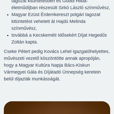
tagozat kitüntetésben és Gobbi Hilda-
életműdíjban részesült Sirkó László színművész,
Magyar Ezüst Érdemkereszt polgári tagozat
kitüntetést vehetett át Hajdú Melinda
színművész,
továbbá a Kecskeméti Idősekért Díjat Hegedűs
Zoltán kapta.
Cseke Pétert pedig Kovács Lehel igazgatóhelyettes,
művészeti vezető köszöntötte annak apropóján,
hogy a Magyar Kultúra Napja Bács-Kiskun
Vármegyei Gála és Díjátadó Ünnepség keretein
belül díjazták munkásságát.