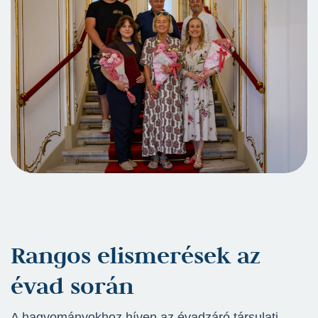
Rangos elismerések az
évad során
A hagyományokhoz híven az évadzáró társulati