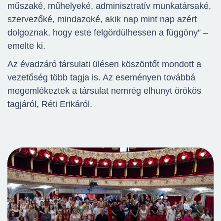
műszaké, műhelyeké, adminisztratív munkatársaké,
szervezőké, mindazoké, akik nap mint nap azért
dolgoznak, hogy este felgördülhessen a függöny” –
emelte ki.
Az évadzáró társulati ülésen köszöntőt mondott a
vezetőség több tagja is. Az eseményen továbbá
megemlékeztek a társulat nemrég elhunyt örökös
tagjáról, Réti Erikáról.