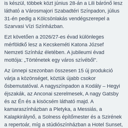
is készül, többek közt június 28-án a Lili bárónő lesz
látható a Városmajori Szabadtéri Színpadon, július
31-én pedig a Kölcsönlakás vendégszerepel a
Szarvasi Vízi Színházban.
Ezt követően a 2026/27-es évad különleges
mérföldkő lesz a Kecskeméti Katona József
Nemzeti Színház életében. A jubileumi évad
mottója: „Történetek egy város szívéből”.
Az ünnepi szezonban összesen 15 új produkció
várja a közönséget, köztük újabb csokor
ősbemutatóval. A nagyszínpadon a Kodály – Hegyi
éjszakák, az Anconai szerelmesek, A nagy Gatsby
és az Én és a kisöcsém látható majd. A
kamaraszínházban a Pletyka, a Messiás, a
Kalapkirálynő, a Solness építőmester és a Szirének
a repertoár, míg a stúdiószínházban a Hotel Sunset,