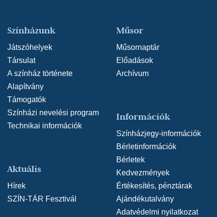
Színházunk
Műsor
Játszóhelyek
Műsornaptár
Társulat
Előadások
A színház története
Archívum
Alapítvány
Támogatók
Színházi nevelési program
Információk
Technikai információk
Színházjegy-információk
Bérletinformációk
Bérletek
Aktuális
Kedvezmények
Hírek
Értékesítés, pénztárak
SZÍN-TÁR Fesztivál
Ajándékutalvány
Adatvédelmi nyilatkozat