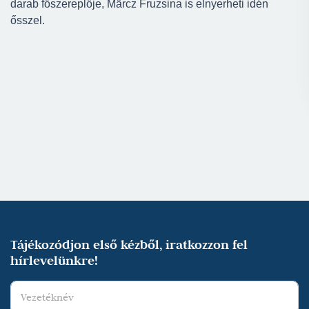
darab főszereplője, Märcz Fruzsina is elnyerheti idén
ősszel.
Tájékozódjon első kézből, iratkozzon fel
hírlevelünkre!