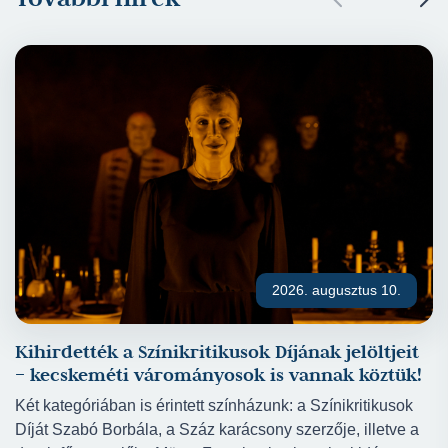
2026. augusztus 10.
Kihirdették a Színikritikusok Díjának jelöltjeit
– kecskeméti várományosok is vannak köztük!
Két kategóriában is érintett színházunk: a Színikritikusok
Díját Szabó Borbála, a Száz karácsony szerzője, illetve a