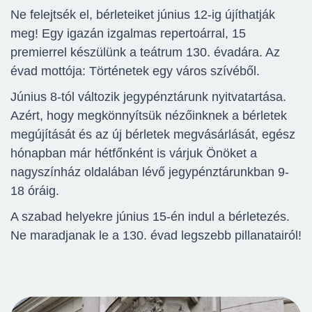
Ne felejtsék el, bérleteiket június 12-ig újíthatják
meg! Egy igazán izgalmas repertoárral, 15
premierrel készülünk a teátrum 130. évadára. Az
évad mottója: Történetek egy város szívéből.
Június 8-tól változik jegypénztárunk nyitvatartása.
Azért, hogy megkönnyítsük nézőinknek a bérletek
megújítását és az új bérletek megvásárlását, egész
hónapban már hétfőnként is várjuk Önöket a
nagyszínház oldalában lévő jegypénztárunkban 9-
18 óráig.
A szabad helyekre június 15-én indul a bérletezés.
Ne maradjanak le a 130. évad legszebb pillanatairól!