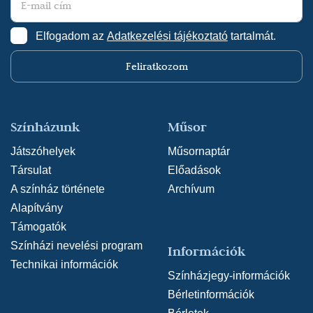
Elfogadom az
Adatkezelési tájékoztató
tartalmát.
Feliratkozom
Színházunk
Műsor
Játszóhelyek
Műsornaptár
Társulat
Előadások
A színház története
Archívum
Alapítvány
Támogatók
Színházi nevelési program
Információk
Technikai információk
Színházjegy-információk
Bérletinformációk