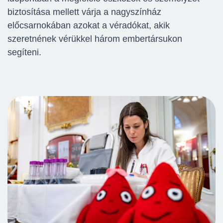
biztosítása mellett várja a nagyszínház
előcsarnokában azokat a véradókat, akik
szeretnének vérükkel három embertársukon
segíteni.