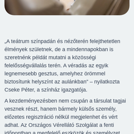
„A teátrum színpadán és nézőterén felejthetetlen
élmények születnek, de a mindennapokban is
szeretnénk példát mutatni a közösségi
felelősségvállalás terén. A véradás az egyik
legnemesebb gesztus, amelyhez örömmel
biztosítunk helyszínt az aulánkban” – nyilatkozta
Cseke Péter, a színház igazgatója.
A kezdeményezésben nem csupán a társulat tagjai
vesznek részt, hanem bármely külsős személy,
előzetes regisztráció nélkül megjelenhet és vért
adhat. Az Országos Vérellátó Szolgálat a fenti
időpontban a megfelelő eszközök és személyzet