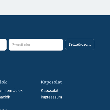
agyszínház
(rendező: Cseke Péter)
öny fel! (2017/2018) - Súgó - Nagyszínház
jk)
émeth Virág - Hans Christian Andersen: A
018) - Súgó - Nagyszínház
(rendező: Cseke
tein: Csárdáskirálynő (2017/2018) - Énekkar -
Feliratkozom
ző: Béres Attila)
ese (2017/2018) - Súgó - Nagyszínház
nes)
y (2016/2017) - Súgó - Nagyszínház
(rendező:
iók
Kapcsolat
zetti: A manóvizsga (2016/2017) - Súgó -
y-információk
Kapcsolat
ző: Cseke Péter)
mációk
Impresszum
konyi Károly - Gábor Andor: Mágnás Miska
eplő - Nagyszínház
(rendező: Rusznyák Gábor)