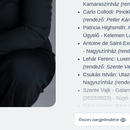
Kamaraszínház
(ren
Carlo Collodi: Pino
(rendező: Peller Kár
Patricia Highsmith: 
Ügyelő - Kelemen 
Antoine de Saint-Ex
- Nagyszínház
(rend
Lehár Ferenc: Luxem
(rendező: Szente Va
Csukás István: Utaz
Nagyszínház
(rende
Szente Vajk - Galam
(2022/2023) - Súgó
Erkel Ferenc: Bánk
(rendező: Toronykőy 
Összes megjelenítése
Szente Béla - Gulyá
Nagyszínház
(rende