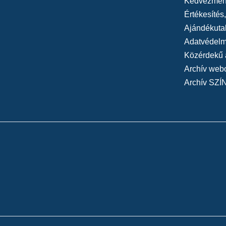
Kedvezmén
Kacsóh Pongrác - Ba
Értékesítés
(2016/2017) - Súgó
Ajándékuta
Szente Vajk)
Adatvédelmi
Cseke Péter - Kocsis
Közérdekű 
Veronika - Nagyszí
Archív web
Robert Harling: Acé
Archív SZÍ
Stúdiószínház
(rend
Fazekas István: A m
László Kamaraszín
Örkény István: Tóté
Kamaraszínház
(re
Németh Virág: Borba
(rendező: Cseke Pét
Szente Vajk - Illés 
Kelemen László Ka
Németh Virág - G. A.
Súgó - Nagyszínhá