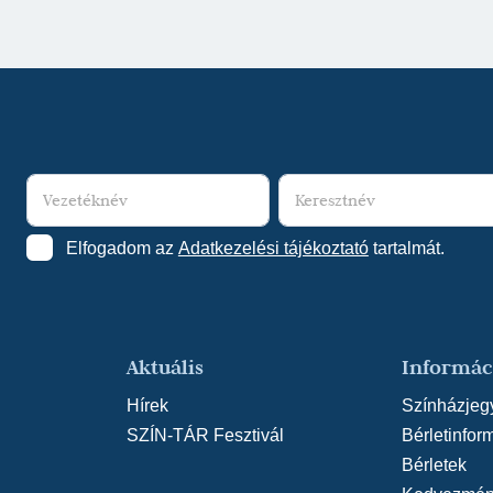
Asszony, Súgó - N
Michael Frayn: Függ
(rendező: Szente Va
Rusznyák Gábor - N
hókirálynő (2017/2
Péter)
Kálmán Imre - Leo S
Nagyszínház
(rende
Elfogadom az
Adatkezelési tájékoztató
tartalmát.
Gimesi Dóra: Hessm
(rendező: Kuthy Ág
Szép Ernő: Vőlegén
Szikszai Rémusz)
Aktuális
Informác
Németh Virág - Doni
Hírek
Színházjeg
Nagyszínház
(rende
SZÍN-TÁR Fesztivál
Bérletinfor
Szirmai Albert - Ba
Bérletek
(2016/2017) - Szer