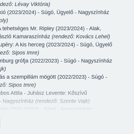
dező: Lévay Viktória)
kkió (2023/2024) - Súgó, Ügyelő - Nagyszínház
oly)
A tehetséges Mr. Ripley (2023/2024) - Alak,
László Kamaraszínház
(rendező: Kovács Lehel)
upéry: A kis herceg (2023/2024) - Súgó, Ügyelő
ező: Sipos Imre)
burg grófja (2022/2023) - Súgó - Nagyszínház
jk)
ás a szempillám mögött (2022/2023) - Súgó -
ző: Sipos Imre)
bos Attila - Juhász Levente: Kőszívű
 - Nagyszínház
(rendező: Szente Vajk)
 Bán (2021/2022) - Súgó - Nagyszínház
Attila)
s Levente: Rigócsőr király (2021/2022) - Súgó -
ző: Sipos Imre)