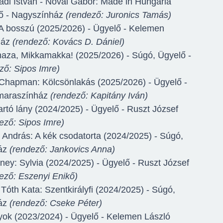
ádi István - Novai Gábor: Made in Hungária
ő - Nagyszínház
(rendező: Juronics Tamás)
: A bosszú (2025/2026) - Ügyelő - Kelemen
ház
(rendező: Kovács D. Dániel)
haza, Mikkamakka! (2025/2026) - Súgó, Ügyelő -
ző: Sipos Imre)
Chapman: Kölcsönlakás (2025/2026) - Ügyelő -
maraszínház
(rendező: Kapitány Iván)
artó lány (2024/2025) - Ügyelő - Ruszt József
ező: Sipos Imre)
András: A kék csodatorta (2024/2025) - Súgó,
ház
(rendező: Jankovics Anna)
ney: Sylvia (2024/2025) - Ügyelő - Ruszt József
ező: Eszenyi Enikő)
Tóth Kata: Szentkirályfi (2024/2025) - Súgó,
ház
(rendező: Cseke Péter)
nyok (2023/2024) - Ügyelő - Kelemen László