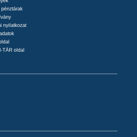
yek
konyi Károly - Heltai Jenő: János vitéz
, pénztárak
 - Kelemen László Kamaraszínház
(rendező:
lvány
 nyilatkozat
 L. Mihály: Újvilág Passió (2015/2016) -
adatok
nház
(rendező: Cseke Péter)
oldal
lmagnóliák (2015/2016) - Súgó - Ruszt József
N-TÁR oldal
ező: Cseke Péter)
egvádolt (2015/2016) - Ducika, Súgó - Kelemen
ház
(rendező: Árkosi Árpád)
k (2015/2016) - Súgó - Kelemen László
ndező: Rusznyák Gábor)
n él az élet (2015/2016) - Súgó - Nagyszínház
er)
zenekar: Tied a világ! (2015/2016) - Súgó -
maraszínház
(rendező: Szente Vajk)
 Rossini: És közben szól a dal... (2014/2015) -
z
(rendező: Cseke Péter)