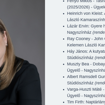
Fenyő Miklós - Tasn
(2025/2026) - Ügyel
Heinrich von Kleist
László Kamaraszín
Lázár Ervin: Gyere 
Nagyszínház
(rende
Ray Cooney - John 
Kelemen László Ka
Háy János: A kutyat
Stúdiószínház
(rend
Muszty Bea - Dobay 
Ügyelő - Nagyszín
Albert Ramsdell Gur
Stúdiószínház
(rend
Varga-Huszti Máté - 
Ügyelő - Nagyszín
Tim Firth: Naptárlá