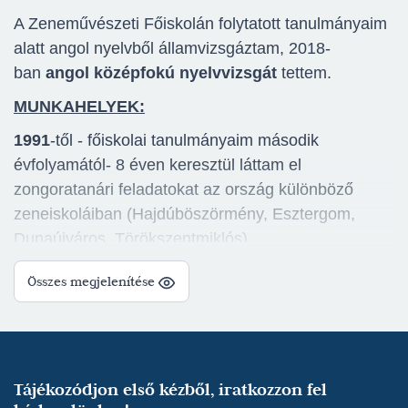
A Zeneművészeti Főiskolán folytatott tanulmányaim
alatt angol nyelvből államvizsgáztam, 2018-
ban
angol középfokú nyelvvizsgát
tettem.
MUNKAHELYEK:
1991
-től - főiskolai tanulmányaim második
évfolyamától- 8 éven keresztül láttam el
zongoratanári feladatokat az ország különböző
zeneiskoláiban (Hajdúböszörmény, Esztergom,
Dunaújváros, Törökszentmiklós).
1999.
szeptember 1-től a Székesfehérvári Hermann
Összes megjelenítése
László Zeneiskola és Zeneművészeti
Szakközépiskola kinevezett korrepetítora
lettem
Drahos Béla
, Liszt- díjas fuvolaművész
mellett.
Tájékozódjon első kézből, iratkozzon fel