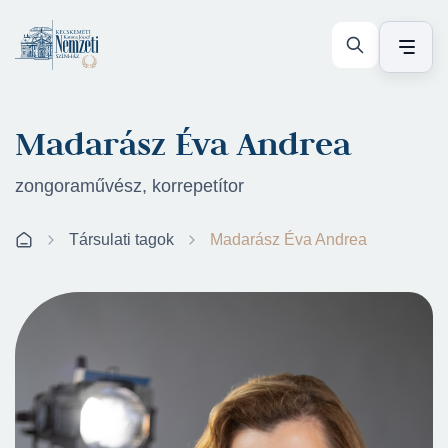
Madarász Éva Andrea
zongoraművész, korrepetítor
Társulati tagok
Madarász Éva Andrea