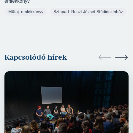
emlékkönyv
Magyar Színház)
Karinthyráda (Spinóza)
Műfaj: emlékkönyv
Színpad: Ruszt József Stúdiószínház
Ármány és szerelem (Szolnoki Szigligeti
Színház)
Mellékhatások (Temesvári Csiky Gergely Állami
Magyar Színház)
Havanna (Nézőművészeti Kft)
Kapcsolódó hírek
Édes Anna (Győri Nemzeti Színház)
Az arany ember (József Attila Színház)
Teljes napfogyatkozás (Gózon Gyula
Kamaraszínház)
Csalóka szívárvány (József Attila Színház)
Peer Gynt (Temesvári Csiky Gergely Állami
Magyar Színház)
A csónak (Temesvári Csiky Gergely Állami
Magyar Színház)
A gyáva (Nézőművészeti Kft)