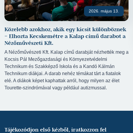
Vakság (Nézőművészeti Kft)
2026. május 13.
Momo (Marosvásárhelyi Áriel Bábszínház)
Ady/Petőfi (Nézőművészeti Kft)
Közelebb azokhoz, akik egy kicsit különböznek
Camille (Debreceni Csokonai Színház)
– Elhozta Kecskemétre a Kalap című darabot a
A kézmosás fontosságáról (Nézőművészeti Kft)
Nézőművészeti Kft.
Don Quijote (Nézőművészeti Kft)
A Nézőművészeti Kft. Kalap című darabját nézhették meg a
Soha senkinek (Nézőművészeti Kft)
Kocsis Pál Mezőgazdasági és Környezetvédelmi
Testvérest (Nézőművészeti Kft)
Technikum és Szakképző Iskola és a Kandó Kálmán
7 nap (Nézőművészeti Kft)
Technikum diákjai. A darab nehéz témákat tárt a fiatalok
Éljen soká Regina! (Trafó)
elé. A diákok képet kaphattak arról, hogy milyen az élet
Piszkosak (Nézőművészeti Kft)
Tourette-szindrómával vagy például autizmussal.
Hozott lélek (Nézőművészeti Kft.)
IV. Henrik (Temesvári Csiky Gergely Színház)
A tavasz ébredése (Debreceni Csokonai
Színház)
Kalevala (Debreceni Csokonai Színház)
Tájékozódjon első kézből, iratkozzon fel