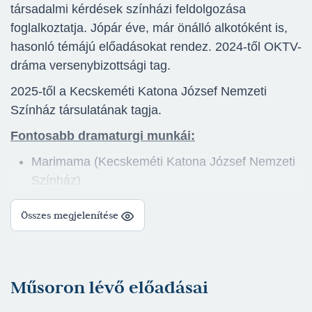
társadalmi kérdések színházi feldolgozása
foglalkoztatja. Jópár éve, már önálló alkotóként is,
hasonló témájú előadásokat rendez. 2024-től OKTV-
dráma versenybizottsági tag.
2025-től a Kecskeméti Katona József Nemzeti
Színház társulatának tagja.
Fontosabb dramaturgi munkái:
Marimama (Kecskeméti Katona József Nemzeti
Színház)
Két úr szolgája (Kecskeméti Katona József
Összes megjelenítése
Nemzeti Színház)
Norvégminta (Kecskeméti Katona József
Nemzeti Színház)
Egy életem: Mucsi Zoltán (Lévai Produkció)
Műsoron lévő előadásai
Egy életem: Grecsó Krisztián (Lévai produklció)