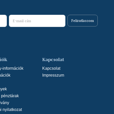
Feliratkozom
iók
Kapcsolat
y-információk
Kapcsolat
mációk
Impresszum
yek
, pénztárak
lvány
 nyilatkozat