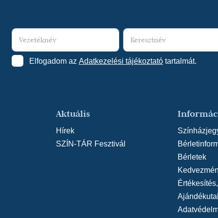
Elfogadom az
Adatkezelési tájékoztató
tartalmát.
Aktuális
Informác
Hírek
Színházjeg
SZÍN-TÁR Fesztivál
Bérletinfor
Bérletek
Kedvezmén
Értékesítés
Ajándékuta
Adatvédelmi