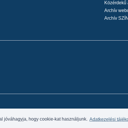
Közérdekű 
Archív web
Archív SZÍ
al jóváhagyja, hogy cookie-kat használjunk.
Adatkezelési tájék