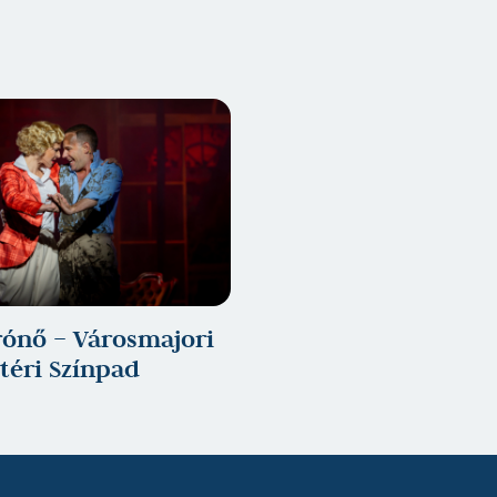
árónő – Városmajori
téri Színpad