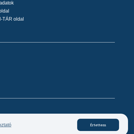
adatok
oldal
N-TÁR oldal
Készítette:
oztató
Értettem