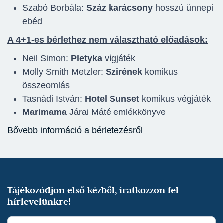
Szabó Borbála:
Száz karácsony
hosszú ünnepi
ebéd
A 4+1-es bérlethez nem választható előadások:
Neil Simon:
Pletyka
vígjáték
Molly Smith Metzler:
Szirének
komikus
összeomlás
Tasnádi István:
Hotel Sunset
komikus végjáték
Marimama
Járai Máté emlékkönyve
Bővebb információ a bérletezésről
Tájékozódjon első kézből, iratkozzon fel
hírlevelünkre!